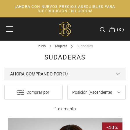
¡AHORA CON NUEVOS PRECIOS ASEQUIBLES PARA
Ir
DISTRIBUCION EN EUROPA!
al
contenido
0
Inicio
Mujeres
Sudaderas
SUDADERAS
AHORA COMPRANDO POR
Comprar por
1 elemento
-40%