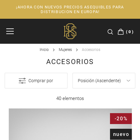
¡AHORA CON NUEVOS PRECIOS ASEQUIBLES PARA
Ir
DISTRIBUCION EN EUROPA!
al
contenido
0
Inicio
Mujeres
Accesorios
ACCESORIOS
Comprar por
40 elementos
-20%
nuevo