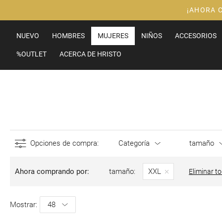
Ir
¡AHORA 
al
contenido
NUEVO
HOMBRES
MUJERES
NIÑOS
ACCESORIOS
%OUTLET
ACERCA DE HRISTO
Opciones de compra
Categoría
tamaño
Ahora comprando por
tamaño
XXL
Eliminar t
Mostrar