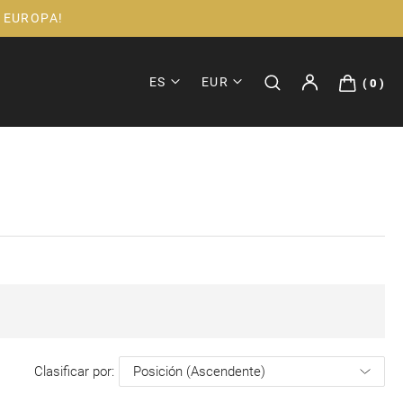
 EUROPA!
ES
EUR
0
Clasificar por