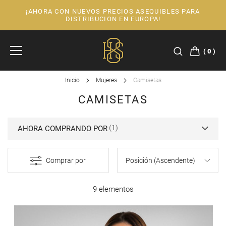
¡AHORA CON NUEVOS PRECIOS ASEQUIBLES PARA
Ir
DISTRIBUCION EN EUROPA!
al
contenido
0
Inicio
Mujeres
Camisetas
CAMISETAS
AHORA COMPRANDO POR
Comprar por
9 elementos