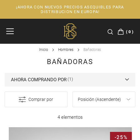
¡AHORA CON NUEVOS PRECIOS ASEQUIBLES PARA
Ir
DISTRIBUCION EN EUROPA!
al
contenido
0
Inicio
Hombres
Bañadoras
BAÑADORAS
AHORA COMPRANDO POR
Comprar por
4 elementos
-25%