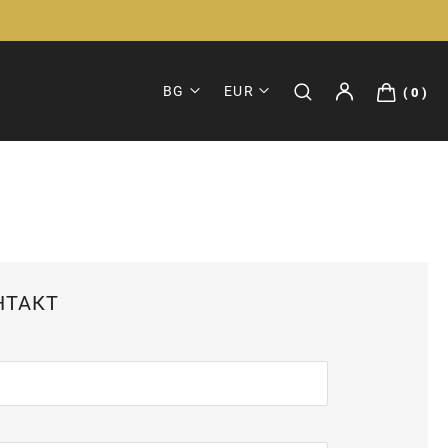
BG
EUR
0
НТАКТ