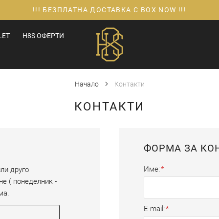
!!! БЕЗПЛАТНА ДОСТАВКА С BOX NOW !!!
LET
H8S ОФЕРТИ
Начало
Контакти
КОНТАКТИ
ФОРМА ЗА КО
Име
ли друго 
 ( понеделник - 
ма.
E-mail