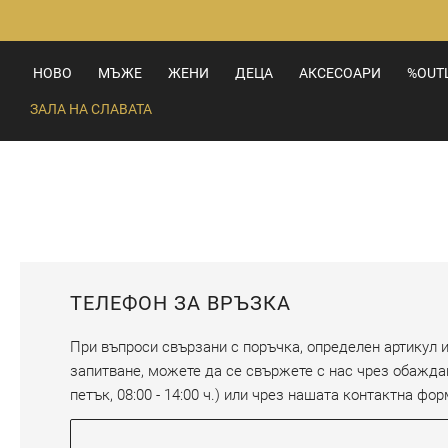
Прескачане
към
съдържанието
НОВО
МЪЖЕ
ЖЕНИ
ДЕЦА
АКСЕСОАРИ
%OUT
ЗАЛА НА СЛАВАТА
ТЕЛЕФОН ЗА ВРЪЗКА
При въпроси свързани с поръчка, определен артикул и
запитване, можете да се свържете с нас чрез обаждане
петък, 08:00 - 14:00 ч.) или чрез нашата контактна фор