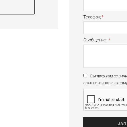
Телефон
Съобщение
Съгласявам се
личн
осъществяване на кому
ИЗП