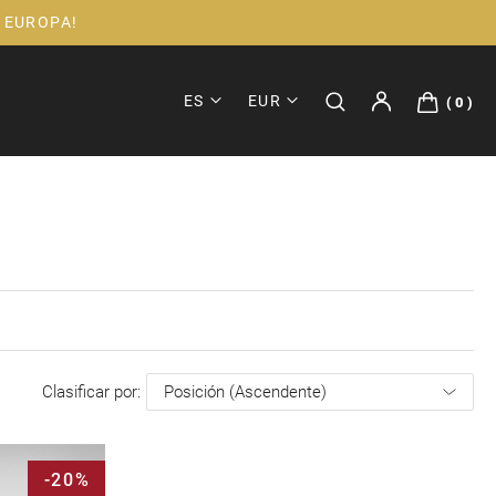
 EUROPA!
ES
EUR
0
Clasificar por
-20%