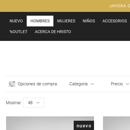
Ir
¡AHORA 
al
contenido
NUEVO
HOMBRES
MUJERES
NIÑOS
ACCESORIOS
%OUTLET
ACERCA DE HRISTO
Opciones de compra
Categoría
Precio
Mostrar
nuevo