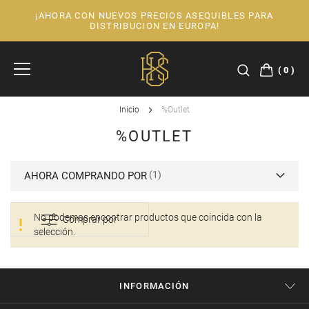
¡AHORA CON NUEVOS PRECIOS ASEQUIBLES PARA
Ir
DISTRIBUCION EN EUROPA!
al
contenido
0
Inicio
%Outlet
%OUTLET
AHORA COMPRANDO POR
No podemos encontrar productos que coincida con la
Comprar por
selección.
INFORMACIÓN