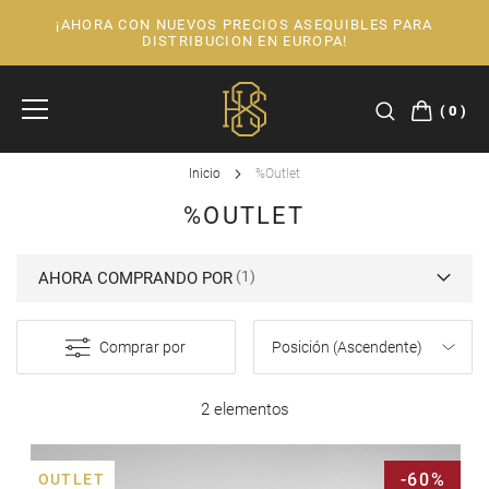
¡AHORA CON NUEVOS PRECIOS ASEQUIBLES PARA
Ir
DISTRIBUCION EN EUROPA!
al
contenido
0
Inicio
%Outlet
%OUTLET
AHORA COMPRANDO POR
Comprar por
2 elementos
-60%
OUTLET