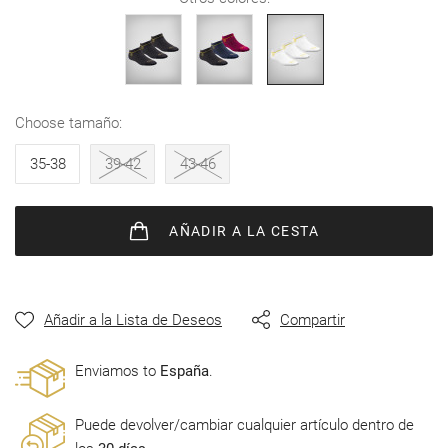
de
imágenes
choose tamaño
35-38
39-42
43-46
AÑADIR
A LA CESTA
Añadir a la Lista de Deseos
Compartir
Enviamos to
España
.
Puede devolver/cambiar cualquier artículo dentro de