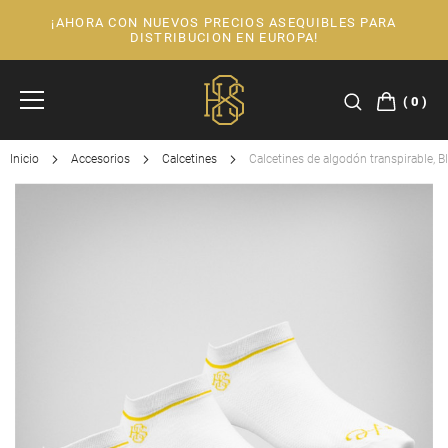
¡AHORA CON NUEVOS PRECIOS ASEQUIBLES PARA
Ir
DISTRIBUCION EN EUROPA!
al
contenido
0
Inicio
Accesorios
Calcetines
Calcetines de algodón transpirable, B
Saltar
al
final
de
la
galería
de
imágenes