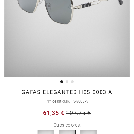
Saltar
GAFAS ELEGANTES H8S 8003 A
al
Nº. de artículo
HS-8003-A
comienzo
61,35 €
102,25 €
de
la
Otros colores:
galería