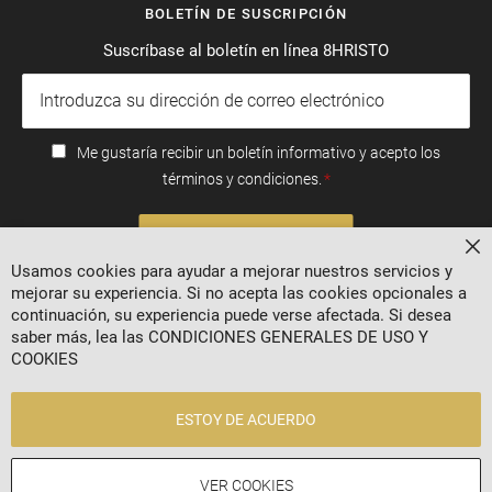
BOLETÍN DE SUSCRIPCIÓN
Suscríbase al boletín en línea 8HRISTO
Me gustaría recibir un boletín informativo y acepto los
términos y condiciones.
SUSCRIBIRSE
Ce
Usamos cookies para ayudar a mejorar nuestros servicios y
mejorar su experiencia. Si no acepta las cookies opcionales a
continuación, su experiencia puede verse afectada. Si desea
saber más, lea las
CONDICIONES GENERALES DE USO Y
COOKIES
ESTOY DE ACUERDO
2024 © 8 AGENCY
VER COOKIES