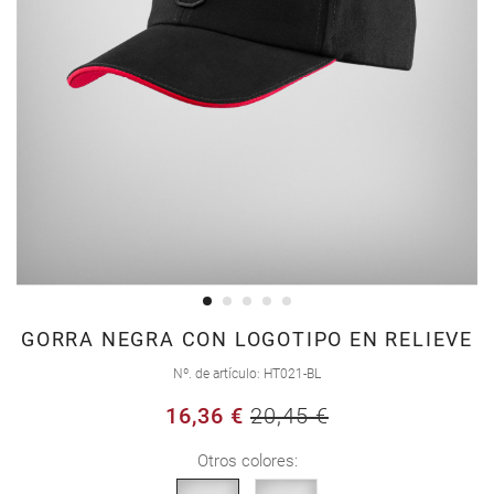
Saltar
GORRA NEGRA CON LOGOTIPO EN RELIEVE
al
Nº. de artículo
HT021-BL
comienzo
16,36 €
20,45 €
de
la
Otros colores:
galería