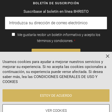
BOLETÍN DE SUSCRIPCIÓN
Suscríbase al boletín en línea 8HRISTO
Me gustaría recibir un boletín informativo y acepto los
términos y condiciones.
SUSCRIBIRSE
Ce
Usamos cookies para ayudar a mejorar nuestros servicios y
mejorar su experiencia. Si no acepta las cookies opcionales a
continuación, su experiencia puede verse afectada. Si desea
saber más, lea las
CONDICIONES GENERALES DE USO Y
COOKIES
ESTOY DE ACUERDO
2024 © 8 AGENCY
VER COOKIES