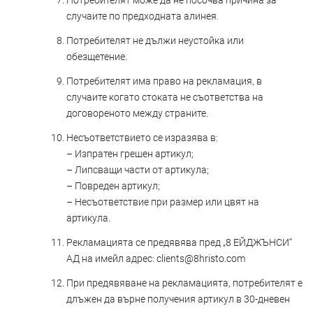
Потребителят може да не посочва причина за
случаите по предходната алинея.
Потребителят не дължи неустойка или
обезщетение.
Потребителят има право на рекламация, в
случаите когато стоката не съответства на
договореното между страните.
Несъответствието се изразява в:
– Изпратен грешен артикул;
– Липсващи части от артикула;
– Повреден артикул;
– Несъответствие при размер или цвят на
артикула.
Рекламацията се предявява пред „8 ЕЙДЖЪНСИ“
АД на имейл адрес:
clients@8hristo.com
При предявяване на рекламацията, потребителят е
длъжен да върне получения артикул в 30-дневен