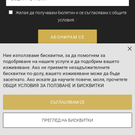
Желая да получавам бюлетин и се съгласявам с общите
условия.
АБОНИРАМ СЕ
За
Ние използваме бисквитки, за да помогнем за
Валутен курс: 1 EUR = 1.95583 BGN
подобряване на нашите услуги и да подобрим вашето
изживяване. Ако не приемете незадължителните
бисквитки по-долу, вашето изживяване може да бъде
засегнато. Ако искате да научите повече, моля, прочетете
ОБЩИ УСЛОВИЯ ЗА ПОЛЗВАНЕ И БИСКВИТКИ
СЪГЛАСЯВАМ СЕ
2024 © 8 AGENCY
ПРЕГЛЕД НА БИСКВИТКИ
Онлайн магазин от