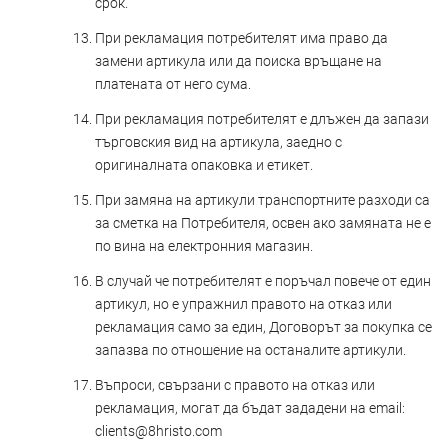
срок.
При рекламация потребителят има право да
замени артикула или да поиска връщане на
платената от него сума.
При рекламация потребителят е длъжен да запази
търговския вид на артикула, заедно с
оригиналната опаковка и етикет.
При замяна на артикули транспортните разходи са
за сметка на Потребителя, освен ако замяната не е
по вина на електронния магазин.
В случай че потребителят е поръчал повече от един
артикул, но е упражнил правото на отказ или
рекламация само за един, Договорът за покупка се
запазва по отношение на останалите артикули.
Въпроси, свързани с правото на отказ или
рекламация, могат да бъдат зададени на email:
clients@8hristo.com