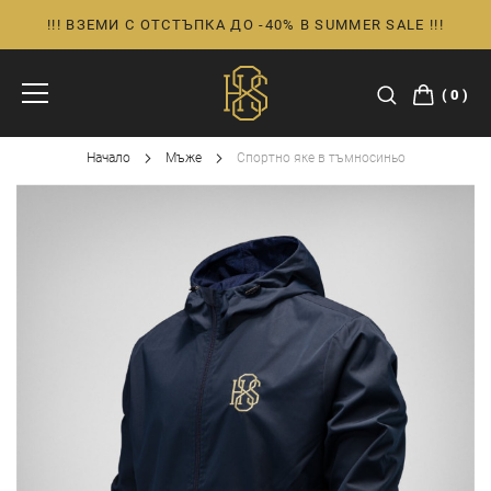
!!! ВЗЕМИ С ОТСТЪПКА ДО -40% В SUMMER SALE !!!
Прескачане
към
съдържанието
0
Начало
Мъже
Спортно яке в тъмносиньо
Преминете
към
края
на
галерията
на
изображенията