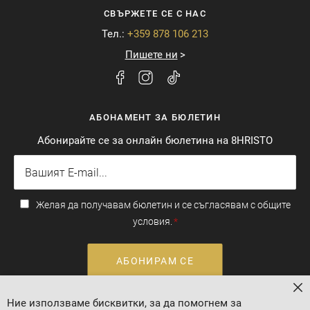
СВЪРЖЕТЕ СЕ С НАС
Тел.:
+359 878 106 213
Пишете ни
АБОНАМЕНТ ЗА БЮЛЕТИН
Абонирайте се за онлайн бюлетина на 8HRISTO
Желая да получавам бюлетин и се съгласявам с общите
условия.
АБОНИРАМ СЕ
За
Ние използваме бисквитки, за да помогнем за