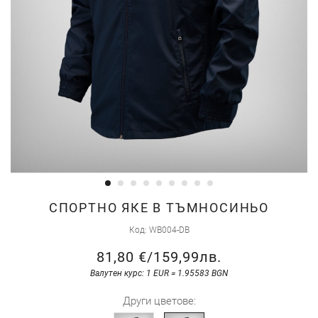
Преминете
СПОРТНО ЯКЕ В ТЪМНОСИНЬО
към
Код
WB004-DB
началото
81,80 €
/
159,99лв.
на
галерия
Валутен курс: 1 EUR = 1.95583 BGN
със
Други цветове:
снимки