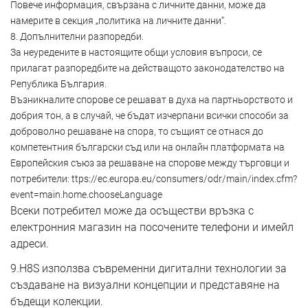
Повече информация, свързана с личните данни, може да
намерите в секция „политика на личните данни“.
8. Допълнителни разпоредби.
За неуредените в настоящите общи условия въпроси, се
прилагат разпоредбите на действащото законодателство на
Република България.
Възникналите спорове се решават в духа на партньорството и
добрия тон, а в случай, че бъдат изчерпани всички способи за
доброволно решаване на спора, то същият се отнася до
компетентния български съд или на онлайн платформата на
Европейския съюз за решаване на спорове между търговци и
потребители: ttps://ec.europa.eu/consumers/odr/main/index.cfm?
event=main.home.chooseLanguage
Всеки потребител може да осъществи връзка с
електронния магазин на посочените телефони и имейл
адреси.
9.H8S използва съвременни дигитални технологии за
създаване на визуални концепции и представяне на
бъдещи колекции.