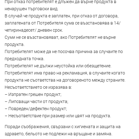
При отказ потребителят е длъжен да върне продукта в
ненарушен търговски вид.
В случай че продукта е заплатен, при отказ от договора,
заплатената от Потребителя сума се възстановява в 14/
четиринадесет/ дневен срок.
Суми не се възстановяват, ако Потребителят не върне
продукта.
Потребителят може да не посочва причина за случаите по
предходната точка.
Потребителят не дължи неустойка или обезщетение.
Потребителят има право на рекламация, в случаите когато
продукта не съответства на договореното между страните.
Несъответствието се изразява в:
– Изпратен грешен продукт;
– Липсващи части от продукта;
– Повреден/дефектен продукт;
– Несъответствие при размер или цвят на продукта.
Поради съображения, свързани с хигиената и защита на
здравето, бельото не подлежи на връщане и замяна.