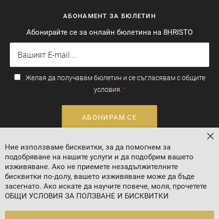
АБОНАМЕНТ ЗА БЮЛЕТИН
Абонирайте се за онлайн бюлетина на 8HRISTO
Желая да получавам бюлетин и се съгласявам с общите
условия.
АБОНИРАМ СЕ
За
Ние използваме бисквитки, за да помогнем за
Валутен курс: 1 EUR = 1.95583 BGN
подобряване на нашите услуги и да подобрим вашето
изживяване. Ако не приемете незадължителните
бисквитки по-долу, вашето изживяване може да бъде
засегнато. Ако искате да научите повече, моля, прочетете
ОБЩИ УСЛОВИЯ ЗА ПОЛЗВАНЕ И БИСКВИТКИ