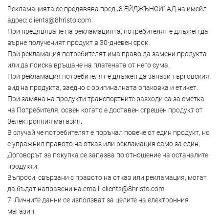
Рекламацията се предявява пред „8 ЕЙДЖЪНСИ“ АД на имейл
адрес:
clients@8hristo.com
При предявяване на рекламацията, потребителят е длъжен да
върне полученият продукт в 30-дневен срок.
При рекламация потребителят има право да замени продукта
или да поиска връщане на платената от него сума.
При рекламация потребителят е длъжен да запази търговския
вид на продукта, заедно с оригиналната опаковка и етикет.
При замяна на продукти транспортните разходи са за сметка
на Потребителя, освен когато е доставен сгрешен продукт от
0електронния магазин.
В случай че потребителят е поръчал повече от един продукт, но
е упражнил правото на отказ или рекламация само за един,
Договорът за покупка се запазва по отношение на останалите
продукти.
Въпроси, свързани с правото на отказ или рекламация, могат
да бъдат направени на email:
clients@8hristo.com
7. Личните данни се използват за целите на електронния
магазин.