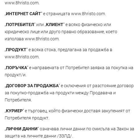
www.8hristo.com.
„
ИНТЕРНЕТ САЙТ
“ е страницата www.8hristo.com.
„
ПОТРЕБИТЕЛ
“ или „
КЛИЕНТ
“ е всяко физическо или
юридическо лице или друго правно образование, което
използва www.8hristo.com.
„
ПРОДУКТ
“ е всяка стока, предлагана за продажба в
www.8hristo.com
.
„
ПОРЪЧКА
“ е направената от Потребител заявка за покупка на
продукт/и.
„
ДОГОВОР ЗА ПРОДАЖБА
“ е сключения от разстояние договор
за покупко-продажба на продукти между Продавача и
Потребителя.
„
КУРИЕР
“ е търговец, който физически доставя закупеният от
Потребителя продукт.
„
ЛИЧНИ ДАННИ
“ означава лични данни по смисъла на Закон за
защита на личните данни /ЗЗЛД/.