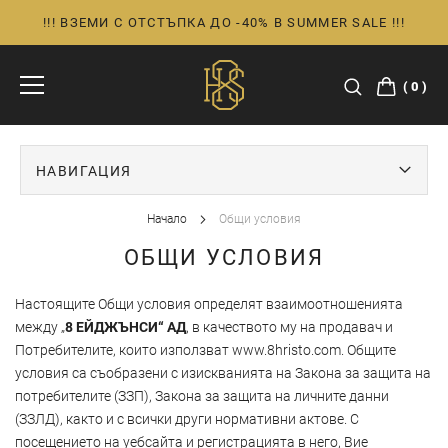
!!! ВЗЕМИ С ОТСТЪПКА ДО -40% В SUMMER SALE !!!
Прескачане
към
съдържанието
0
НАВИГАЦИЯ
Начало
Общи условия
ОБЩИ УСЛОВИЯ
Настоящите Общи условия определят взаимоотношенията
между „
8 ЕЙДЖЪНСИ“ АД
, в качеството му на продавач и
Потребителите, които използват
www.8hristo.com
. Общите
условия са съобразени с изискванията на Закона за защита на
потребителите (ЗЗП), Закона за защита на личните данни
(ЗЗЛД), както и с всички други нормативни актове. С
посещението на уебсайта и регистрацията в него, Вие