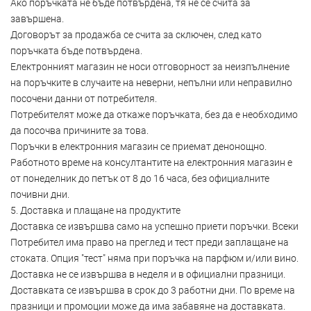
Ако поръчката не бъде потвърдена, тя не се счита за
завършена.
Договорът за продажба се счита за сключен, след като
поръчката бъде потвърдена.
Електронният магазин не носи отговорност за неизпълнение
на поръчките в случаите на неверни, непълни или неправилно
посочени данни от потребителя.
Потребителят може да откаже поръчката, без да е необходимо
да посочва причините за това.
Поръчки в електронния магазин се приемат денонощно.
Работното време на консултантите на електронния магазин е
от понеделник до петък от 8 до 16 часа, без официалните
почивни дни.
5. Доставка и плащане на продуктите
Доставка се извършва само на успешно приети поръчки. Всеки
Потребител има право на преглед и тест преди заплащане на
стоката. Опция "тест" няма при поръчка на парфюм и/или вино.
Доставка не се извършва в неделя и в официални празници.
Доставката се извършва в срок до 3 работни дни. По време на
празници и промоции може да има забавяне на доставката.