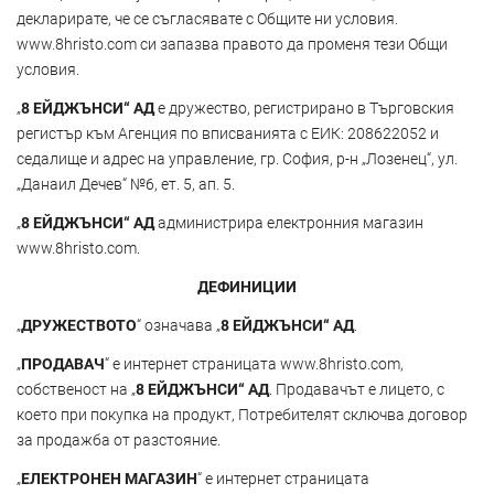
декларирате, че се съгласявате с Общите ни условия.
www.8hristo.com
си запазва правото да променя тези Общи
условия.
„
8 ЕЙДЖЪНСИ“ АД
е дружество, регистрирано в Търговския
регистър към Агенция по вписванията с ЕИК: 208622052 и
седалище и адрес на управление, гр. София, р-н „Лозенец“, ул.
„Данаил Дечев“ №6, ет. 5, ап. 5.
„
8 ЕЙДЖЪНСИ“ АД
администрира електронния магазин
www.8hristo.com.
ДЕФИНИЦИИ
„
ДРУЖЕСТВОТО
“ означава „
8 ЕЙДЖЪНСИ“ АД
.
„
ПРОДАВАЧ
“ е интернет страницата www.8hristo.com,
собственост на „
8 ЕЙДЖЪНСИ“ АД
. Продавачът е лицето, с
което при покупка на продукт, Потребителят сключва договор
за продажба от разстояние.
„
ЕЛЕКТРОНЕН МАГАЗИН
“ е интернет страницата