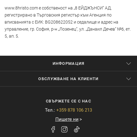
www.8hristo.com
е собственост на „8 ЕЙДЖЪНСИ“ АД,
регистрирано в Търговския регистър към Агенция по
вписванията с ЕИК: BG208622052 и седалище и адрес на
управление, гр. София, р-н „Лозенец“, ул. „Данаил Дечев“ №6, ет.
5, ап. 5.
ИНФОРМАЦИЯ
ОБСЛУЖВАНЕ НА КЛИЕНТИ
СВЪРЖЕТЕ СЕ С НАС
Тел.:
+359 878 106 213
Пишете ни