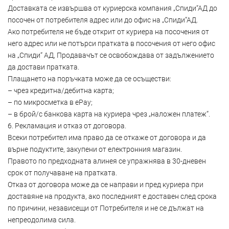
Доставката се извършва от куриерска компания „Спиди“АД до
посочен от потребителя адрес или до офис на „Спиди“АД.
Ако потребителя не бъде открит от куриера на посочения от
него адрес или не потърси пратката в посочения от него офис
на „Спиди“ АД, Продавачът се освобождава от задължението
да достави пратката.
Плащането на поръчката може да се осъществи:
– чрез кредитна/дебитна карта;
– по микросметка в ePay;
– в брой/с банкова карта на куриера чрез „наложен платеж“.
6. Рекламация и отказ от договора.
Всеки потребител има право да се откаже от договора и да
върне подуктите, закупени от електронния магазин.
Правото по предходната алинея се упражнява в 30-дневен
срок от получаване на пратката.
Отказ от договора може да се направи и пред куриера при
доставяне на продукта, ако последният е доставен след срока
по причини, независещи от Потребителя и не се дължат на
непреодолима сила.