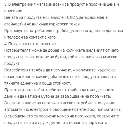
3. В електронния магазин всеки за продукт е посочена цена и
описание.
Цената на продукта е с начислен ДДС (Данък добавена
стойност) и не включва куриерски такси.
При покупка потребителят трябва да посочи адрес за доставка
и телефон за контакт с него.
4. Покупка и потвърждение.
Потребителят може да добави в количката желаният от него
продукт чрез натискане на бутон, който е наличен към всеки
продукт.
Потребителят трябва да премине към количката, където са
позиционирани всички добавени от него продукти заедно с
тяхната единична и обща стойност.
При етап „поръчка“ потребителят трябва да въведе своите
данни и да натисне бутона за завършване на поръчката.
Със завършване на поръчката всеки потребител получава
автоматично електронно съобщение от електронния магазин.
В съобщението са посочени номер на поръчката, поръчаните
продукти, както и други детайли свързани с поръчката.