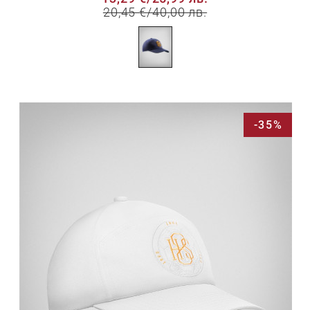
20,45 €
/
40,00 лв.
-35%