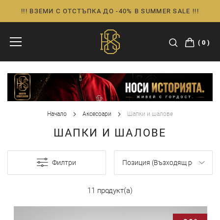
!!! ВЗЕМИ С ОТСТЪПКА ДО -40% В SUMMER SALE !!!
Прескачане
към
съдържанието
0
Начало
Аксесоари
Шапки и шалове
ШАПКИ И ШАЛОВЕ
Филтри
11 продукт(а)