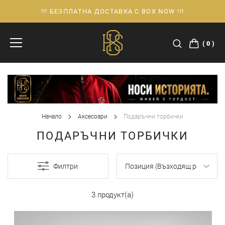
!!! БЕЗПЛАТНА ДОСТАВКА С BOX NOW !!!
Прескачане
към
съдържанието
0
Начало
Аксесоари
Подаръчни торбички
ПОДАРЪЧНИ ТОРБИЧКИ
Филтри
3 продукт(а)