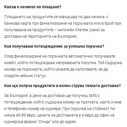
Какъв е начинът на плащане?
Плащането на продуктите се извършва по два начина: с
банкова карта при финализиране на поръчката или в брой при
получаване на продуктите – наложен платеж (само за
доставки на територията на България).
Как получавам потвърждение за успешна поръчка?
След финализиране на поръчката автоматично получавате
имейл, който потвърждава направената покупка. Той съдържа
номер на поръчката, който можете да използвате, за да
следите нейния статус.
Как ще получа продуктите и колко струва тяхната доставка?
За България: в деня на доставка ще получиш SMS с
потвърждение, който съдържа номер на пратката, както и име
и телефонен номер на куриера. При поръчка на стойност по-
ниска 49.99 евро, цената на доставката е 4 евро до офис на
куриерска фирма "Спиди" или до адрес.