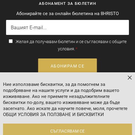
АБОНАМЕНТ ЗА БЮЛЕТИН
Абонирайте се за онлайн бюлетина на 8HRISTO
Желая да получавам бюлетин и се съгласявам с общите
условия.
АБОНИРАМ СЕ
За
Ние използваме бисквитки, за да помогнем за
Валутен курс: 1 EUR = 1.95583 BGN
подобряване на нашите услуги и да подобрим вашето
изживяване. Ако не приемете незадължителните
бисквитки по-долу, вашето изживяване може да бъде
засегнато. Ако искате да научите повече, моля, прочетете
ОБЩИ УСЛОВИЯ ЗА ПОЛЗВАНЕ И БИСКВИТКИ
СЪГЛАСЯВАМ СЕ