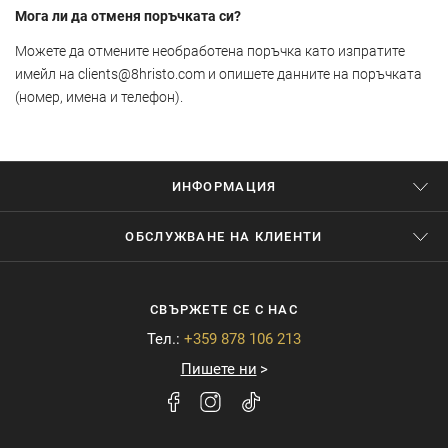
Мога ли да отменя поръчката си?
Можете да отмените необработена поръчка като изпратите
имейл на
clients@8hristo.com
и опишете данните на поръчката
(номер, имена и телефон).
ИНФОРМАЦИЯ
ОБСЛУЖВАНЕ НА КЛИЕНТИ
СВЪРЖЕТЕ СЕ С НАС
Тел.:
+359 878 106 213
Пишете ни