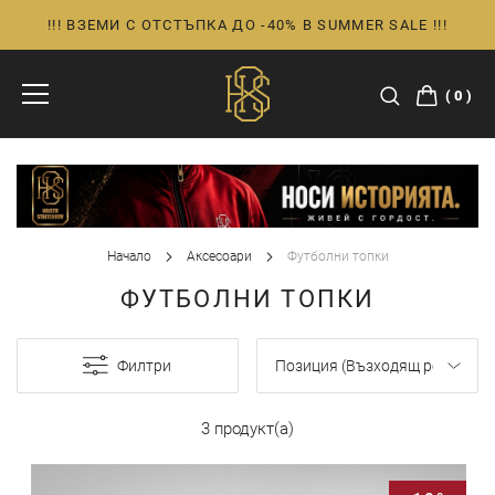
!!! ВЗЕМИ С ОТСТЪПКА ДО -40% В SUMMER SALE !!!
Прескачане
към
съдържанието
0
Начало
Аксесоари
Футболни топки
ФУТБОЛНИ ТОПКИ
Филтри
3 продукт(а)