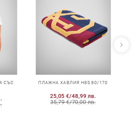
А СЪС
ПЛАЖНА ХАВЛИЯ H8S 80/170
Ч
25,05 €
/
48,99 лв.
.
35,79 €
/
70,00 лв.
.