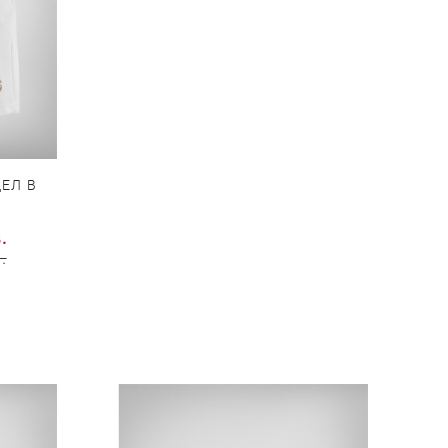
ЕЛ В
.
.