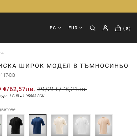
BG
EUR
0
ьо
ИСКА ШИРОК МОДЕЛ В ТЪМНОСИНЬО
117-DB
9 €
/
62,57лв.
39,99 €
/
78,21лв.
курс: 1 EUR = 1.95583 BGN
цветове: