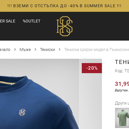
!!! ВЗЕМИ С ОТСТЪПКА ДО -40% В SUMMER SALE !!!
ER SALE
%OUTLET
ачало
Мъже
Тениски
Тениска Широк модел в Тъмносин
ТЕН
-20%
Код
TS
31,9
Валутен 
Други 