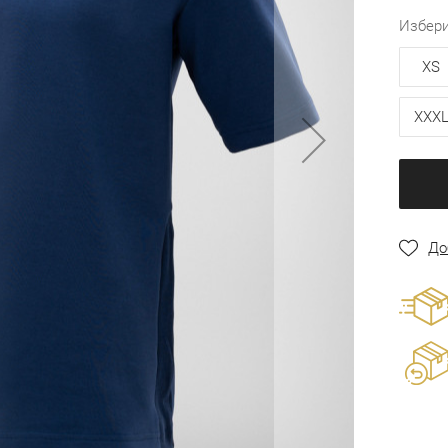
избер
XS
XXX
До