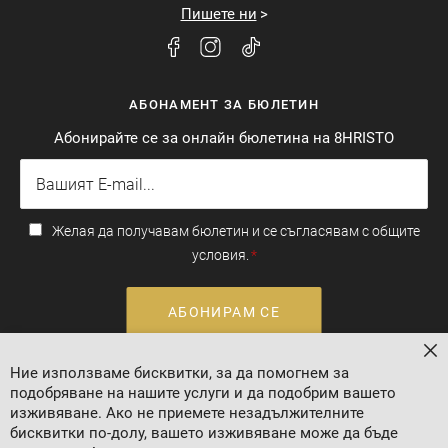
Пишете ни
АБОНАМЕНТ ЗА БЮЛЕТИН
Абонирайте се за онлайн бюлетина на 8HRISTO
Желая да получавам бюлетин и се съгласявам с общите
условия.
АБОНИРАМ СЕ
За
Ние използваме бисквитки, за да помогнем за
Валутен курс: 1 EUR = 1.95583 BGN
подобряване на нашите услуги и да подобрим вашето
изживяване. Ако не приемете незадължителните
бисквитки по-долу, вашето изживяване може да бъде