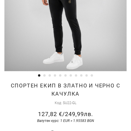
Преминете
СПОРТЕН ЕКИП В ЗЛАТНО И ЧЕРНО С
към
КАЧУЛКА
началото
Код
SU22-GL
на
галерия
127,82 €
/
249,99лв.
със
Валутен курс: 1 EUR = 1.95583 BGN
снимки