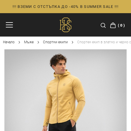
!!! ВЗЕМИ С ОТСТЪПКА ДО -40% В SUMMER SALE !!!
Прескачане
към
съдържанието
0
Начало
Мъже
Спортни екипи
Спортен екип в златно и черно с
Преминете
към
края
на
галерията
на
изображенията