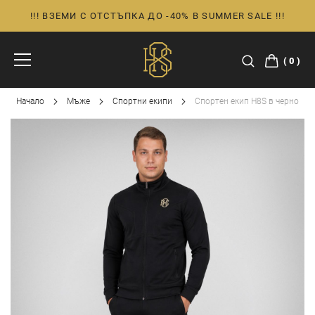
!!! ВЗЕМИ С ОТСТЪПКА ДО -40% В SUMMER SALE !!!
Прескачане
към
съдържанието
0
Начало
Мъже
Спортни екипи
Спортен екип H8S в черно
Преминете
към
края
на
галерията
на
изображенията