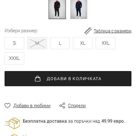
избери размер
Таблица с размери
S
M
L
XL
XXL
XXXL
ДОБАВИ
В КОЛИЧКАТА
Добави в любими
Сподели
Безплатна доставка
за поръчки над
49.99 евро.