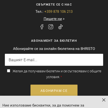
СВЪРЖЕТЕ СЕ С НАС
Тел.:
+359 878 106 213
Пишете ни
АБОНАМЕНТ ЗА БЮЛЕТИН
Абонирайте се за онлайн бюлетина на 8HRISTO
Желая да получавам бюлетин и се съгласявам с общите
условия.
АБОНИРАМ СЕ
За
Ние използваме бисквитки, за да помогнем за