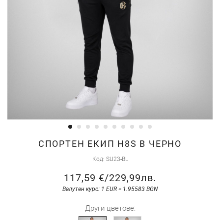
Преминете
СПОРТЕН ЕКИП H8S В ЧЕРНО
към
Код
SU23-BL
началото
117,59 €
/
229,99лв.
на
галерия
Валутен курс: 1 EUR = 1.95583 BGN
със
Други цветове:
снимки