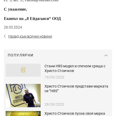
С уважение,
Екипът на „
8
Ейджънси“ ООД
26.03.2024
Назад към всички новини
ПОПУЛЯРНИ
Стани H8S модел и спечели среща с
Христо Стоичков
19/05/2020
Христо Стоичков представи марката
си ”H8S”
28/09/2020
Христо Стоичков пусна своя марка