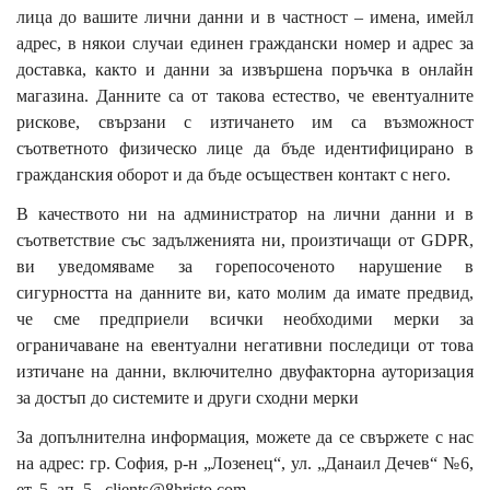
лица до вашите лични данни и в частност – имена, имейл
адрес, в някои случаи единен граждански номер и адрес за
доставка, както и данни за извършена поръчка в онлайн
магазина. Данните са от такова естество, че евентуалните
рискове, свързани с изтичането им са възможност
съответното физическо лице да бъде идентифицирано в
гражданския оборот и да бъде осъществен контакт с него.
В качеството ни на администратор на лични данни и в
съответствие със задълженията ни, произтичащи от GDPR,
ви уведомяваме за горепосоченото нарушение в
сигурността на данните ви, като молим да имате предвид,
че сме предприели всички необходими мерки за
ограничаване на евентуални негативни последици от това
изтичане на данни, включително двуфакторна ауторизация
за достъп до системите и други сходни мерки
За допълнителна информация, можете да се свържете с нас
на адрес: гр. София, р-н „Лозенец“, ул. „Данаил Дечев“ №6,
ет. 5, ап. 5.,
clients@8hristo.com