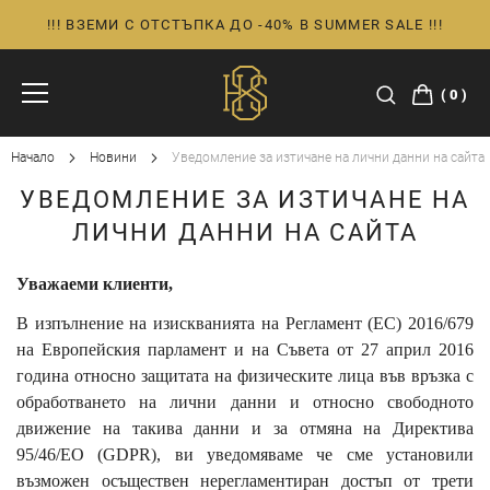
!!! ВЗЕМИ С ОТСТЪПКА ДО -40% В SUMMER SALE !!!
Прескачане
към
съдържанието
0
Начало
Новини
Уведомление за изтичане на лични данни на сайта
УВЕДОМЛЕНИЕ ЗА ИЗТИЧАНЕ НА
ЛИЧНИ ДАННИ НА САЙТА
Уважаеми клиенти,
В изпълнение на изискванията на Регламент (ЕС) 2016/679
на Европейския парламент и на Съвета от 27 април 2016
година относно защитата на физическите лица във връзка с
обработването на лични данни и относно свободното
движение на такива данни и за отмяна на Директива
95/46/EО (GDPR), ви уведомяваме че сме установили
възможен осъществен нерегламентиран достъп от трети