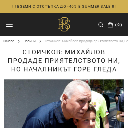
!!! ВЗЕМИ С ОТСТЪПКА ДО -40% В SUMMER SALE !!!
Прескачане
към
съдържанието
0
Начало
Новини
Стоичков: Михайлов продаде приятелството ни, но
СТОИЧКОВ: МИХАЙЛОВ
ПРОДАДЕ ПРИЯТЕЛСТВОТО НИ,
НО НАЧАЛНИКЪТ ГОРЕ ГЛЕДА