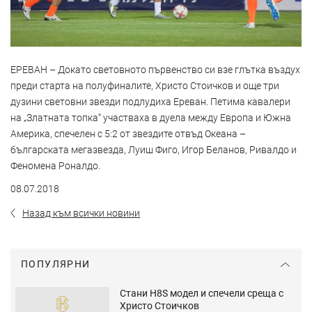
ЕРЕВАН – Докато световното първенство си взе глътка въздух
преди старта на полуфиналите, Христо Стоичков и още три
дузини световни звезди подлудиха Ереван. Петима кавалери
на „Златната топка“ участваха в дуела между Европа и Южна
Америка, спечелен с 5:2 от звездите отвъд Океана –
българската мегазвезда, Луиш Фиго, Игор Беланов, Ривалдо и
Феномена Роналдо.
08.07.2018
Назад към всички новини
ПОПУЛЯРНИ
Стани H8S модел и спечели среща с
Христо Стоичков