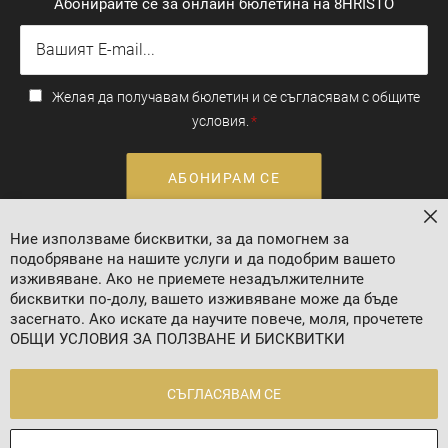
Абонирайте се за онлайн бюлетина на 8HRISTO
Желая да получавам бюлетин и се съгласявам с общите
условия.
АБОНИРАМ СЕ
За
Ние използваме бисквитки, за да помогнем за
Валутен курс: 1 EUR = 1.95583 BGN
подобряване на нашите услуги и да подобрим вашето
изживяване. Ако не приемете незадължителните
бисквитки по-долу, вашето изживяване може да бъде
засегнато. Ако искате да научите повече, моля, прочетете
ОБЩИ УСЛОВИЯ ЗА ПОЛЗВАНЕ И БИСКВИТКИ
СЪГЛАСЯВАМ СЕ
2024 © 8 AGENCY