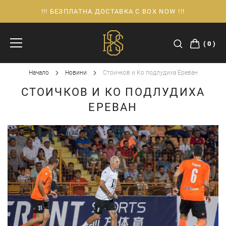
!!! БЕЗПЛАТНА ДОСТАВКА С BOX NOW !!!
Прескачане
към
съдържанието
0
Начало
Новини
Стоичков и Ко подлудиха Ереван
СТОИЧКОВ И КО ПОДЛУДИХА
ЕРЕВАН