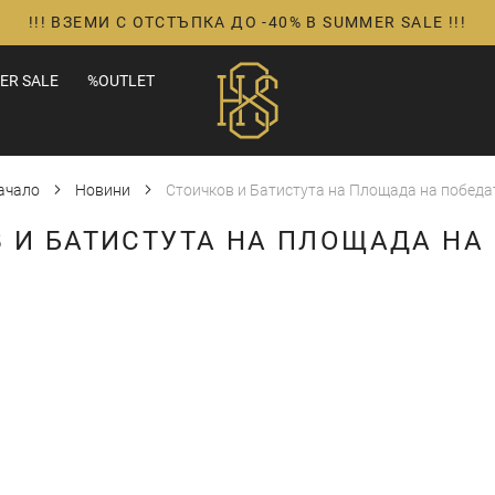
!!! ВЗЕМИ С ОТСТЪПКА ДО -40% В SUMMER SALE !!!
ER SALE
%OUTLET
ачало
Новини
Стоичков и Батистута на Площада на победа
 И БАТИСТУТА НА ПЛОЩАДА НА