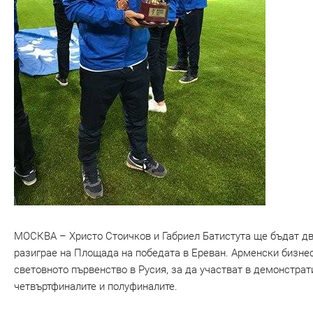
МОСКВА – Христо Стоичков и Габриел Батистута ще бъдат две
разиграе на Площада на победата в Ереван. Арменски бизнес
световното първенство в Русия, за да участват в демонстрат
четвъртфиналите и полуфиналите.