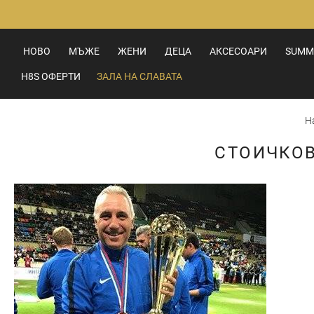
Прескачане
към
съдържанието
НОВО
МЪЖЕ
ЖЕНИ
ДЕЦА
АКСЕСОАРИ
SUMM
H8S ОФЕРТИ
ЗАЛА НА СЛАВАТА
Н
СТОИЧКОВ