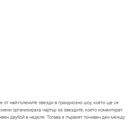
 от най-големите звезди в грандиозно шоу, което ще се
мени организираха чартър за звездите, които коментират
ивен двубой в неделя. Тогава е първият почивен ден между