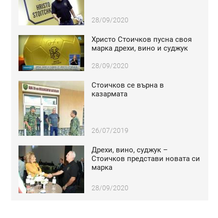
28/09/2020
Христо Стоичков пусна своя
марка дрехи, вино и суджук
28/09/2020
Стоичков се върна в
казармата
26/07/2019
Дрехи, вино, суджук –
Стоичков представи новата си
марка
28/09/2020