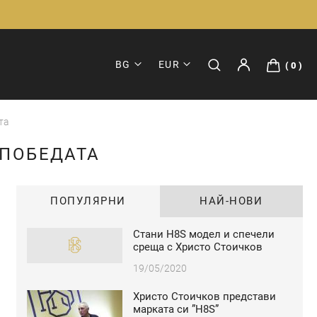
BG
EUR
0
та
 ПОБЕДАТА
ПОПУЛЯРНИ
НАЙ-НОВИ
Стани H8S модел и спечели
среща с Христо Стоичков
19/05/2020
Христо Стоичков представи
марката си ”H8S”