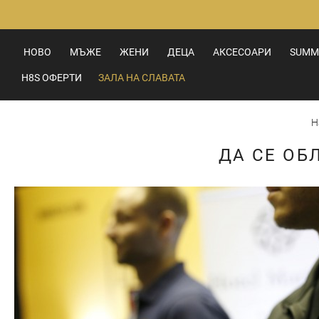
Прескачане
към
съдържанието
НОВО
МЪЖЕ
ЖЕНИ
ДЕЦА
АКСЕСОАРИ
SUMM
H8S ОФЕРТИ
ЗАЛА НА СЛАВАТА
Н
ДА СЕ ОБ