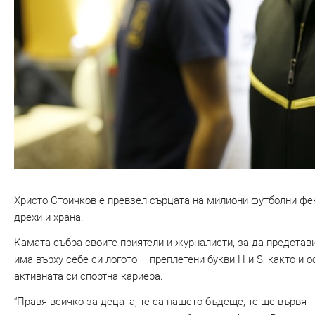
Христо Стоичков е превзел сърцата на милиони футболни фено
дрехи и храна.
Камата събра своите приятели и журналисти, за да представи
има върху себе си логото – преплетени букви H и S, както и 
активната си спортна кариера.
“Правя всичко за децата, те са нашето бъдеще, те ще вървят