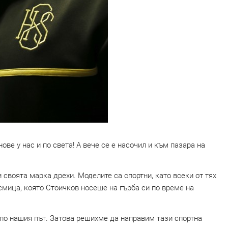
ве у нас и по света! А вече се е насочил и към пазара на
 своята марка дрехи. Моделите са спортни, като всеки от тях
осмица, която Стоичков носеше на гърба си по време на
 по нашия път. Затова решихме да направим тази спортна