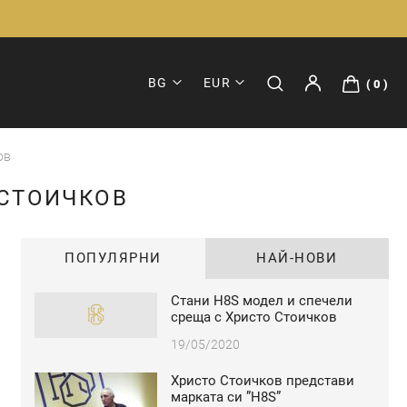
BG
EUR
0
ов
 СТОИЧКОВ
ПОПУЛЯРНИ
НАЙ-НОВИ
Стани H8S модел и спечели
среща с Христо Стоичков
19/05/2020
Христо Стоичков представи
марката си ”H8S”