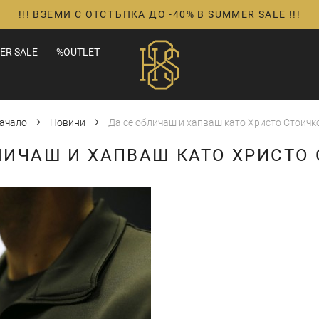
!!! ВЗЕМИ С ОТСТЪПКА ДО -40% В SUMMER SALE !!!
ER SALE
%OUTLET
ачало
Новини
Да се обличаш и хапваш като Христо Стоичк
ЛИЧАШ И ХАПВАШ КАТО ХРИСТО