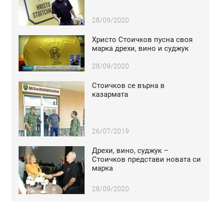
28/09/2020
Христо Стоичков пусна своя
марка дрехи, вино и суджук
28/09/2020
Стоичков се върна в
казармата
26/07/2019
Дрехи, вино, суджук –
Стоичков представи новата си
марка
28/09/2020