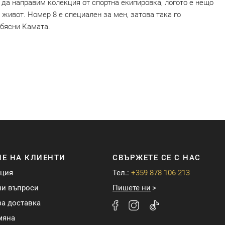
е да направим колекция от спортна екипировка, логото е нещо
живот. Номер 8 е специален за мен, затова така го
обясни Камата.
Е НА КЛИЕНТИ
СВЪРЖЕТЕ СЕ С НАС
ация
Тел.:
+359 878 106 213
ни въпроси
Пишете ни
а доставка
мяна