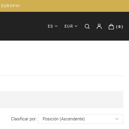
 EUROPA!
ES
EUR
0
Clasificar por