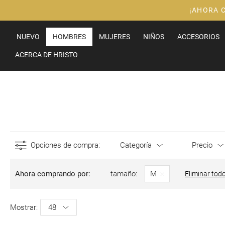
Ir
¡AHORA 
al
contenido
NUEVO
HOMBRES
MUJERES
NIÑOS
ACCESORIOS
ACERCA DE HRISTO
Opciones de compra
Categoría
Precio
Ahora comprando por
tamaño
M
Eliminar tod
Mostrar