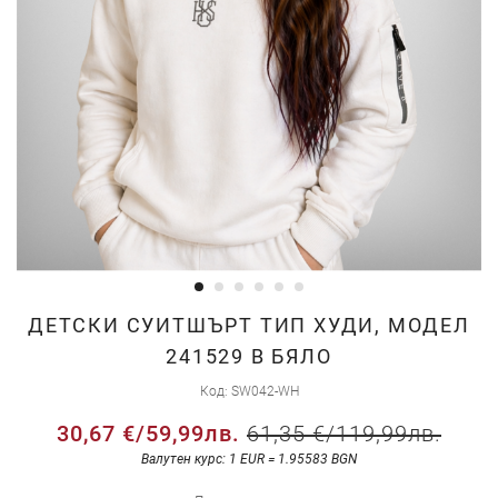
Преминете
ДЕТСКИ СУИТШЪРТ ТИП ХУДИ, МОДЕЛ
към
241529 В БЯЛО
началото
Код
SW042-WH
на
галерия
30,67 €
/
59,99лв.
61,35 €
/
119,99лв.
със
Валутен курс: 1 EUR = 1.95583 BGN
снимки