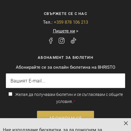
СВЪРЖЕТЕ СЕ С НАС
Тел.:
+359 878 106 213
Пишете ни
АБОНАМЕНТ ЗА БЮЛЕТИН
Абонирайте се за онлайн бюлетина на 8HRISTO
Желая да получавам бюлетин и се съгласявам с общите
условия.
АБОНИРАМ СЕ
За
Ние използваме бисквитки, за да помогнем за