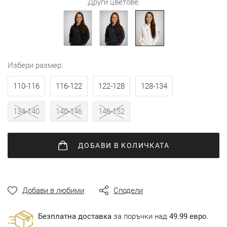
Други цветове:
избери размер
110-116
116-122
122-128
128-134
134-140
140-146
146-152
ДОБАВИ
В КОЛИЧКАТА
Добави в любими
Сподели
Безплатна доставка
за поръчки над
49.99 евро.