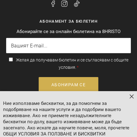
АБОНАМЕНТ ЗА БЮЛЕТИН
Абонирайте се за онлайн бюлетина на 8HRISTO
Желая да получавам бюлетин и се съгласявам с общите
условия.
АБОНИРАМ СЕ
За
Ние използваме бисквитки, за да помогнем за
Валутен курс: 1 EUR = 1.95583 BGN
подобряване на нашите услуги и да подобрим вашето
изживяване. Ако не приемете незадължителните
бисквитки по-долу, вашето изживяване може да бъде
засегнато. Ако искате да научите повече, моля, прочетете
ОБЩИ УСЛОВИЯ ЗА ПОЛЗВАНЕ И БИСКВИТКИ