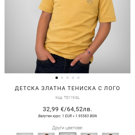
Преминете
ДЕТСКА ЗЛАТНА ТЕНИСКА С ЛОГО
към
Код
TS115-GL
началото
32,99 €
/
64,52лв.
на
галерия
Валутен курс: 1 EUR = 1.95583 BGN
със
Други цветове:
снимки