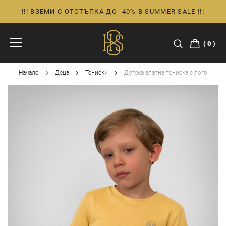
!!! ВЗЕМИ С ОТСТЪПКА ДО -40% В SUMMER SALE !!!
Прескачане
към
съдържанието
0
Начало
Деца
Тениски
Детска златна тениска с лого
Преминете
към
края
на
галерията
на
изображенията