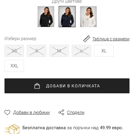
Други цветове:
избери размер
Таблица с размери
XS
S
M
L
XL
XXL
ДОБАВИ
В КОЛИЧКАТА
Добави в любими
Сподели
Безплатна доставка
за поръчки над
49.99 евро.