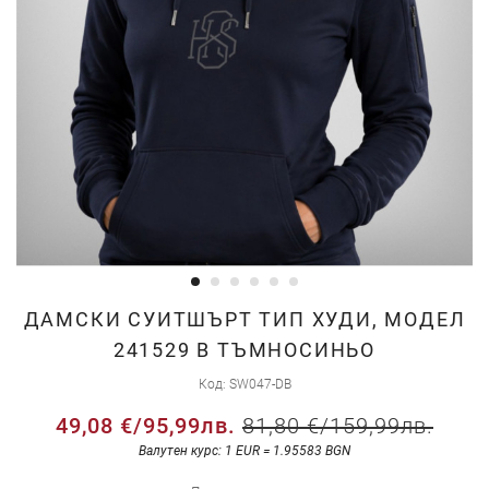
Преминете
ДАМСКИ СУИТШЪРТ ТИП ХУДИ, МОДЕЛ
към
241529 В ТЪМНОСИНЬО
началото
Код
SW047-DB
на
галерия
49,08 €
/
95,99лв.
81,80 €
/
159,99лв.
със
Валутен курс: 1 EUR = 1.95583 BGN
снимки