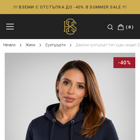
!!! ВЗЕМИ С ОТСТЪПКА ДО -40% В SUMMER SALE !!!
Прескачане
към
съдържанието
0
Начало
Жени
Суитшърти
Дамски суитшърт тип худи, модел 
Преминете
-40%
към
края
на
галерията
на
изображенията