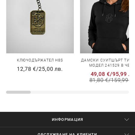
КЛЮЧОДЪРЖАТЕЛ H8S
ДАМСКИ СУИТШЪРТ ТИП 
МОДЕЛ 241529 В ЧЕР
12,78 €
/
25,00 лв.
49,08 €
/
95,99 лв
81,80 €
/
159,99 л
ИНФОРМАЦИЯ
ОБСЛУЖВАНЕ НА КЛИЕНТИ