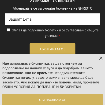
АБОНАМЕНТ ЗА БЮЛЕТИН
Абонирайте се за онлайн бюлетина на 8HRISTO
Желая да получавам бюлетин и се съгласявам с общите
условия.
АБОНИРАМ СЕ
За
Ние използваме бисквитки, за да помогнем за
Валутен курс: 1 EUR = 1.95583 BGN
подобряване на нашите услуги и да подобрим вашето
изживяване. Ако не приемете незадължителните
бисквитки по-долу, вашето изживяване може да бъде
засегнато. Ако искате да научите повече, моля, прочетете
ОБЩИ УСЛОВИЯ ЗА ПОЛЗВАНЕ И БИСКВИТКИ
СЪГЛАСЯВАМ СЕ