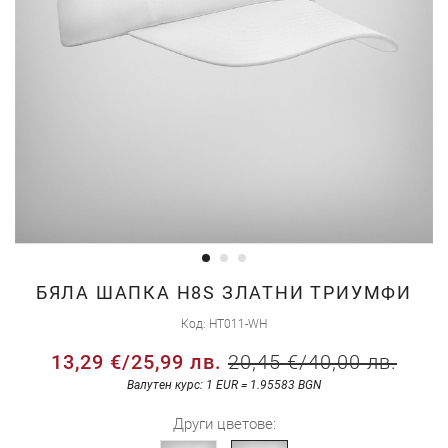
Преминете
БЯЛА ШАПКА H8S ЗЛАТНИ ТРИУМФИ
към
Код
HT011-WH
началото
13,29 €
/
25,99 лв.
20,45 €
/
40,00 лв.
на
галерия
Валутен курс: 1 EUR = 1.95583 BGN
със
Други цветове:
снимки