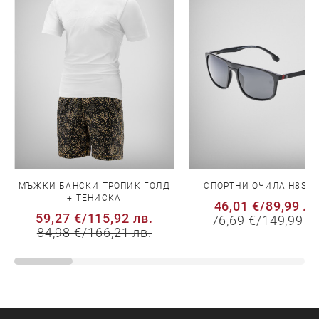
МЪЖКИ БАНСКИ ТРОПИК ГОЛД
СПОРТНИ ОЧИЛА H8S 8
+ ТЕНИСКА
46,01 €
/
89,99 лв
59,27 €
/
115,92 лв.
76,69 €
/
149,99 л
84,98 €
/
166,21 лв.