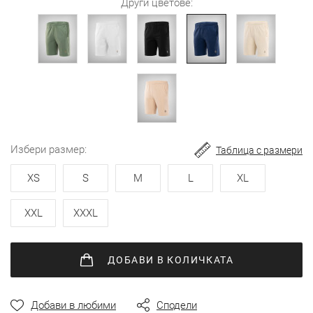
Други цветове:
избери размер
Таблица с размери
XS
S
M
L
XL
XXL
XXXL
ДОБАВИ
В КОЛИЧКАТА
Добави в любими
Сподели