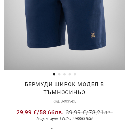
Преминете
БЕРМУДИ ШИРОК МОДЕЛ В
към
ТЪМНОСИНЬО
началото
Код
SR035-DB
на
галерия
29,99 €
/
58,66лв.
39,99 €
/
78,21лв.
със
Валутен курс: 1 EUR = 1.95583 BGN
снимки