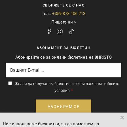
СВЪРЖЕТЕ СЕ С НАС
Тел.:
+359 878 106 213
Пишете ни
АБОНАМЕНТ ЗА БЮЛЕТИН
Абонирайте се за онлайн бюлетина на 8HRISTO
Желая да получавам бюлетин и се съгласявам с общите
условия.
АБОНИРАМ СЕ
За
Ние използваме бисквитки, за да помогнем за