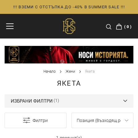
!!! ВЗЕМИ С ОТСТЪПКА ДО -40% В SUMMER SALE !!!
Прескачане
към
съдържанието
0
Начало
Жени
Якета
ЯКЕТА
ИЗБРАНИ ФИЛТРИ
Филтри
1 продукт(а)