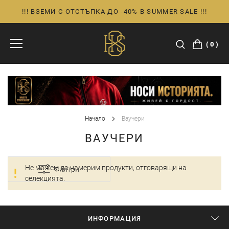
!!! ВЗЕМИ С ОТСТЪПКА ДО -40% В SUMMER SALE !!!
Прескачане
към
съдържанието
0
Начало
Ваучери
ВАУЧЕРИ
Не можем да намерим продукти, отговарящи на
Филтри
селекцията.
ИНФОРМАЦИЯ