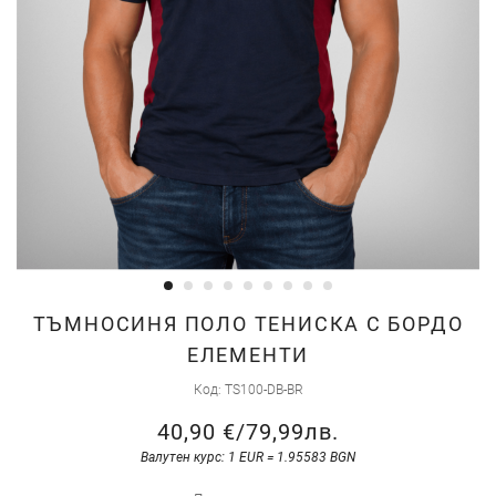
Преминете
ТЪМНОСИНЯ ПОЛО ТЕНИСКА С БОРДО
към
ЕЛЕМЕНТИ
началото
Код
TS100-DB-BR
на
галерия
40,90 €
/
79,99лв.
със
Валутен курс: 1 EUR = 1.95583 BGN
снимки