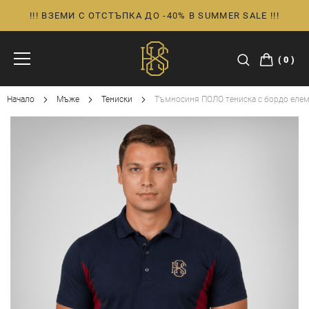
!!! ВЗЕМИ С ОТСТЪПКА ДО -40% В SUMMER SALE !!!
Прескачане
към
съдържанието
0
Начало
Мъже
Тениски
Тъмносиня ПОЛО тениска с бордо еле
Преминете
към
края
на
галерията
на
изображенията