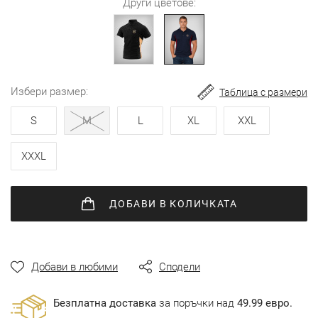
Други цветове:
избери размер
Таблица с размери
S
M
L
XL
XXL
XXXL
ДОБАВИ
В КОЛИЧКАТА
Добави в любими
Сподели
Безплатна доставка
за поръчки над
49.99 евро.