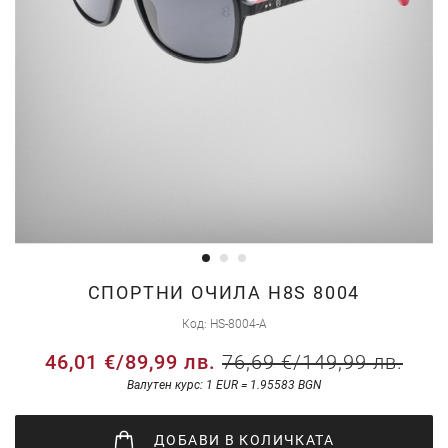
Преминете
СПОРТНИ ОЧИЛА H8S 8004
към
Код
HS-8004-A
началото
46,01 €
/
89,99 лв.
76,69 €
/
149,99 лв.
на
галерия
Валутен курс: 1 EUR = 1.95583 BGN
със
снимки
ДОБАВИ
В КОЛИЧКАТА