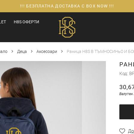
!!! БЕЗПЛАТНА ДОСТАВКА С BOX NOW !!!
LET
H8S ОФЕРТИ
чало
Деца
Аксесоари
Раница H8S В ТЪМНОСИНьО И Б
РАН
Код
BP
30,6
Валутен 
До