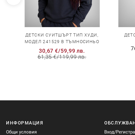
КА
ДЕТСКИ СУИТШЪРТ ТИП ХУДИ,
ДЕТ
МОДЕЛ 241529 В ТЪМНОСИНЬО
7
30,67 €
/
59,99 лв.
61,35 €
/
119,99 лв.
ИНФОРМАЦИЯ
ОБСЛУЖВАН
Общи условия
Вход/Регистр