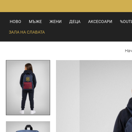
Прескачане
към
съдържанието
НОВО
МЪЖЕ
ЖЕНИ
ДЕЦА
АКСЕСОАРИ
%OUT
ЗАЛА НА СЛАВАТА
На
Преминете
към
края
на
галерията
на
изображенията