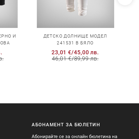
ЕРНО И
ДЕТСКО ДОЛНИЩЕ МОДЕЛ
Д
КОВА
241531 В БЯЛО
.
23,01 €
/
45,00 лв.
в.
46,01 €
/
89,99 лв.
АБОНАМЕНТ ЗА БЮЛЕТИН
Абонирайте се за онлайн бюлетина на