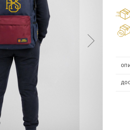
ОП
ДО