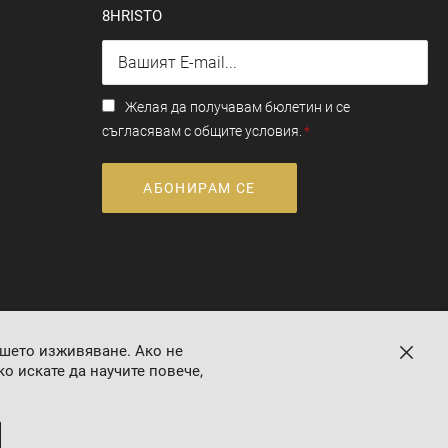
8HRISTO
Желая да получавам бюлетин и се
съгласявам с общите условия.
АБОНИРАМ СЕ
ашето изживяване. Ако не
о искате да научите повече,
Онлайн магазин от