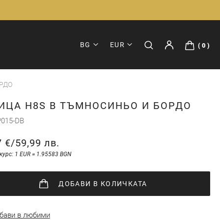
BG
EUR
0
ОРДО
ИЦА H8S В ТЪМНОСИНЬО И БОРДО
015-DB
7 €
/
59,99 лв.
курс: 1 EUR = 1.95583 BGN
ДОБАВИ
В КОЛИЧКАТА
бави в любими