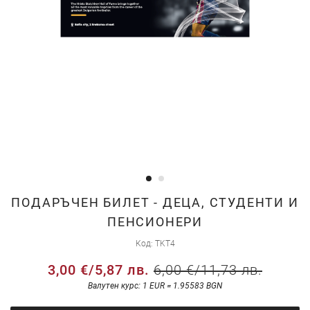
Преминете
ПОДАРЪЧЕН БИЛЕТ - ДЕЦА, СТУДЕНТИ И
към
ПЕНСИОНЕРИ
началото
Код
TKT4
на
галерия
3,00 €
/
5,87 лв.
6,00 €
/
11,73 лв.
със
Валутен курс: 1 EUR = 1.95583 BGN
снимки