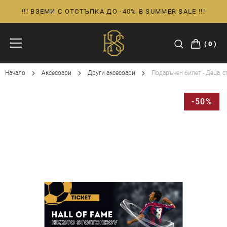
!!! ВЗЕМИ С ОТСТЪПКА ДО -40% В SUMMER SALE !!!
Прескачане
към
съдържанието
0
Начало
Аксесоари
Други аксесоари
Подаръчен билет - Деца, 
Преминете
-50%
към
края
на
галерията
на
изображенията