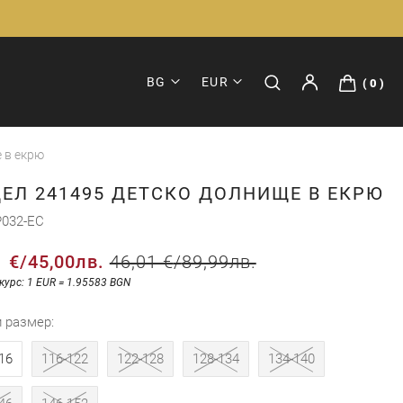
BG
EUR
0
 в екрю
ЕЛ 241495 ДЕТСКО ДОЛНИЩЕ В ЕКРЮ
032-EC
1 €
/
45,00лв.
46,01 €
/
89,99лв.
курс: 1 EUR = 1.95583 BGN
и размер
16
116-122
122-128
128-134
134-140