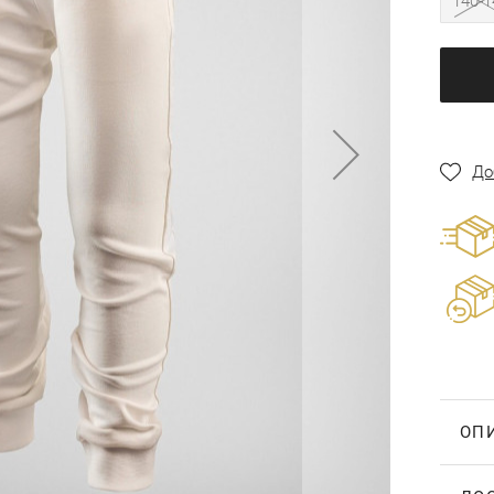
140-1
До
ОП