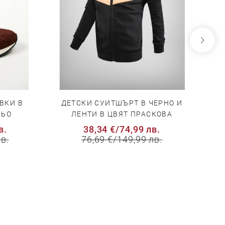
ВКИ В
ДЕТСКИ СУИТШЪРТ В ЧЕРНО И
Б
НЬО
ЛЕНТИ В ЦВЯТ ПРАСКОВА
в.
38,34 €
/
74,99 лв.
в.
76,69 €
/
149,99 лв.