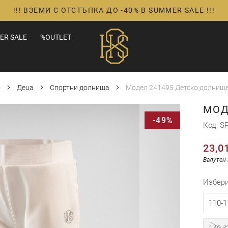
!!! ВЗЕМИ С ОТСТЪПКА ДО -40% В SUMMER SALE !!!
ER SALE
%OUTLET
о
Деца
Спортни долнища
Модел 241495 Детско долнище
МОД
-49%
Код
SP
23,0
Валутен 
избер
110-1