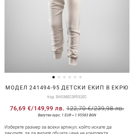
Преминете
МОДЕЛ 241494-95 ДЕТСКИ ЕКИП В ЕКРЮ
към
Код
SW038ECSP032EC
началото
76,69 €
/
149,99 лв.
122,70 €
/
239,98 лв.
на
галерия
Валутен курс: 1 EUR = 1.95583 BGN
със
Изберете размер за всеки артикул, който искате да
снимки
закупите, за да видите общата цена на комплекта: