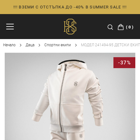
!!! ВЗЕМИ С ОТСТЪПКА ДО -40% В SUMMER SALE !!!
Прескачане
към
съдържанието
0
Начало
Деца
Спортни екипи
МОДЕЛ 241494-95 ДЕТСКИ ЕКИП
Преминете
-37%
към
края
на
галерията
на
изображенията