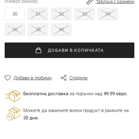
избери размер
Таблица с размери
30
31
32
33
34
36
38
40
ДОБАВИ
В КОЛИЧКАТА
Добави в любими
Сподели
Безплатна доставка
за поръчки над
49.99 евро.
Можете да замените всеки продукт в рамките на
30 дни
.