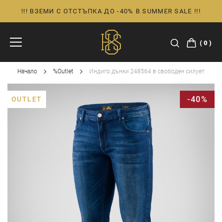
!!! ВЗЕМИ С ОТСТЪПКА ДО -40% В SUMMER SALE !!!
Прескачане
към
съдържанието
0
Начало
%Outlet
Индиго дънки 248564 в свободен силует
Преминете
-40%
OUTLET
към
края
на
галерията
на
изображенията