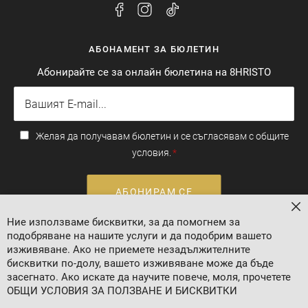
АБОНАМЕНТ ЗА БЮЛЕТИН
Абонирайте се за онлайн бюлетина на 8HRISTO
Желая да получавам бюлетин и се съгласявам с общите
условия.
АБОНИРАМ СЕ
За
Ние използваме бисквитки, за да помогнем за
подобряване на нашите услуги и да подобрим вашето
Валутен курс: 1 EUR = 1.95583 BGN
изживяване. Ако не приемете незадължителните
бисквитки по-долу, вашето изживяване може да бъде
засегнато. Ако искате да научите повече, моля, прочетете
ОБЩИ УСЛОВИЯ ЗА ПОЛЗВАНЕ И БИСКВИТКИ