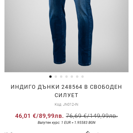
Преминете
ИНДИГО ДЪНКИ 248564 В СВОБОДЕН
към
СИЛУЕТ
началото
Код
JN012-IN
на
галерия
46,01 €
/
89,99лв.
76,69 €
/
149,99лв.
със
Валутен курс: 1 EUR = 1.95583 BGN
снимки