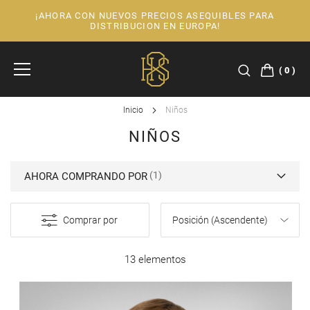
¡AHORA CON NUEVOS PRECIOS ASEQUIBLES PARA
Ir
DISTRIBUCION EN EUROPA!
al
contenido
0
Inicio
Niños
NIÑOS
AHORA COMPRANDO POR
Comprar por
13 elementos