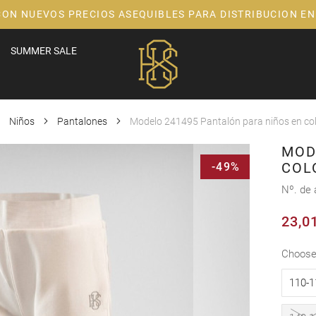
CON NUEVOS PRECIOS ASEQUIBLES PARA DISTRIBUCION EN
SUMMER SALE
Niños
Pantalones
Modelo 241495 Pantalón para niños en col
MOD
COL
-49%
Nº. de 
23,0
choos
110-1