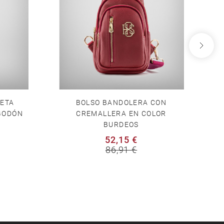
SETA
BOLSO BANDOLERA CON
C
LGODÓN
CREMALLERA EN COLOR
BURDEOS
52,15 €
86,91 €