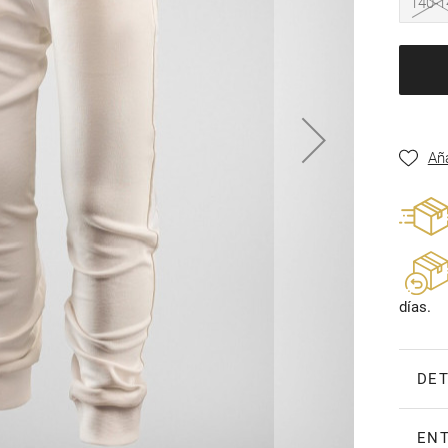
140-1
Aña
días.
DET
ENT