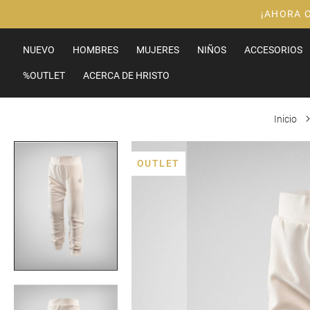
Ir
¡AHORA 
al
contenido
NUEVO
HOMBRES
MUJERES
NIÑOS
ACCESORIOS
%OUTLET
ACERCA DE HRISTO
Inicio
Saltar
OUTLET
al
final
de
la
galería
de
imágenes