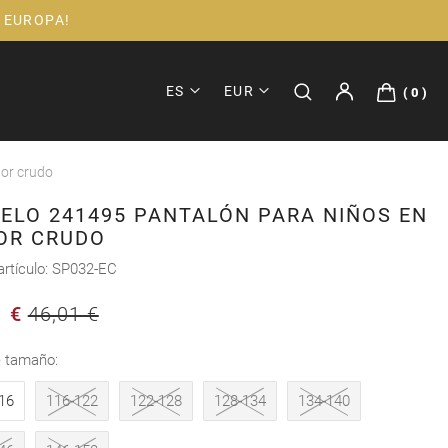
 EUROPA!
ES
EUR
0
or crudo
ELO 241495 PANTALÓN PARA NIÑOS EN
OR CRUDO
artículo
SP032-EC
1 €
46,01 €
e tamaño
16
116-122
122-128
128-134
134-140