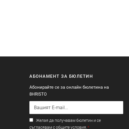
АБОНАМЕНТ ЗА БЮЛЕТИН
Абонирайте се за онлайн бюлетина на
8HRISTO
Желая да получавам бюлетин и се
съгласявам с общите условия.