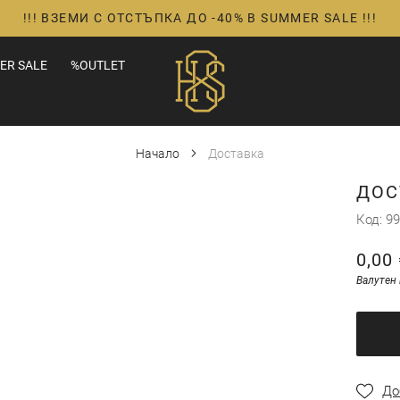
!!! ВЗЕМИ С ОТСТЪПКА ДО -40% В SUMMER SALE !!!
ER SALE
%OUTLET
Начало
Доставка
ДОС
Код
99
0,00 
Валутен 
До