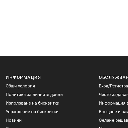
Преминете
към
началото
на
галерия
със
снимки
ИНФОРМАЦИЯ
ОБСЛУЖВАН
Общи условия
Вход/Регистр
Политика за личните данни
Често задава
Използване на бисквитки
Информация з
Управление на бисквитки
Връщане и за
Новини
Онлайн решав