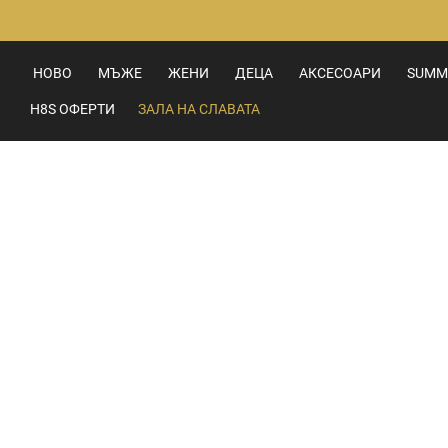
Прескачане
към
съдържанието
НОВО
МЪЖЕ
ЖЕНИ
ДЕЦА
АКСЕСОАРИ
SUMM
H8S ОФЕРТИ
ЗАЛА НА СЛАВАТА
Преминете
към
края
на
галерията
на
изображенията