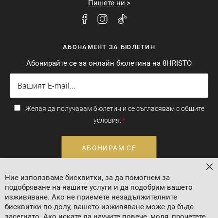
Пишете ни
АБОНАМЕНТ ЗА БЮЛЕТИН
Абонирайте се за онлайн бюлетина на 8HRISTO
Желая да получавам бюлетин и се съгласявам с общите
условия.
АБОНИРАМ СЕ
За
Ние използваме бисквитки, за да помогнем за
Валутен курс: 1 EUR = 1.95583 BGN
подобряване на нашите услуги и да подобрим вашето
изживяване. Ако не приемете незадължителните
бисквитки по-долу, вашето изживяване може да бъде
засегнато. Ако искате да научите повече, моля, прочетете