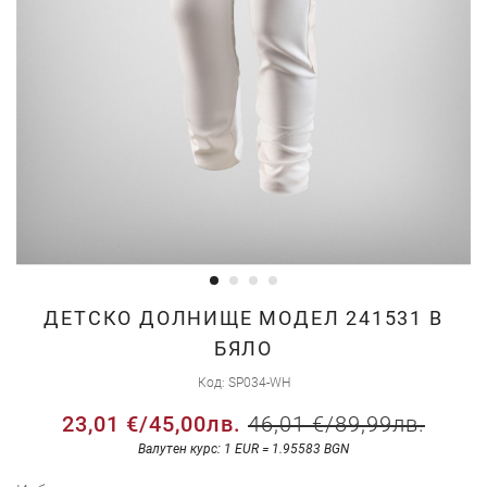
Преминете
ДЕТСКО ДОЛНИЩЕ МОДЕЛ 241531 В
към
БЯЛО
началото
Код
SP034-WH
на
галерия
23,01 €
/
45,00лв.
46,01 €
/
89,99лв.
със
Валутен курс: 1 EUR = 1.95583 BGN
снимки