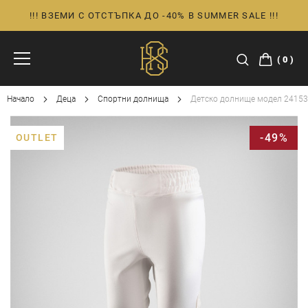
!!! ВЗЕМИ С ОТСТЪПКА ДО -40% В SUMMER SALE !!!
Прескачане
към
съдържанието
0
Начало
Деца
Спортни долнища
Детско долнище модел 24153
Преминете
-49%
OUTLET
към
края
на
галерията
на
изображенията