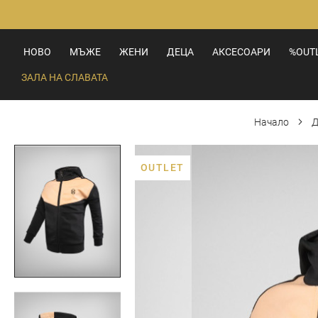
Прескачане
към
съдържанието
НОВО
МЪЖЕ
ЖЕНИ
ДЕЦА
АКСЕСОАРИ
%OUT
ЗАЛА НА СЛАВАТА
Начало
Д
Преминете
OUTLET
към
края
на
галерията
на
изображенията