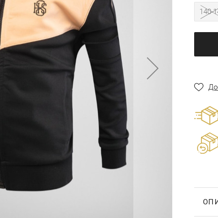
140-1
До
ОП