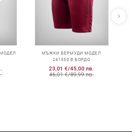
 МОДЕЛ
МЪЖКИ БЕРМУДИ МОДЕЛ
Д
241550 В БОРДО
.
23,01 €
/
45,00 лв.
.
46,01 €
/
89,99 лв.