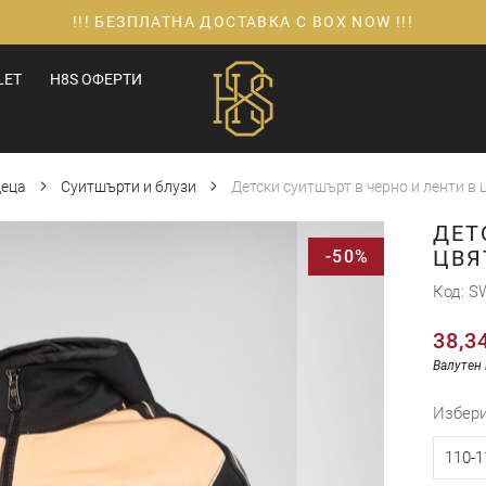
!!! БЕЗПЛАТНА ДОСТАВКА С BOX NOW !!!
LET
H8S ОФЕРТИ
еца
Суитшърти и блузи
Детски суитшърт в черно и ленти в
ДЕТ
ЦВЯ
-50%
Код
S
38,3
Валутен 
избер
110-1