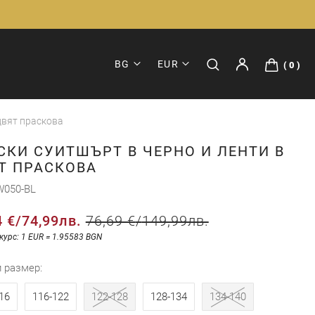
BG
EUR
0
 цвят праскова
СКИ СУИТШЪРТ В ЧЕРНО И ЛЕНТИ В
Т ПРАСКОВА
W050-BL
4 €
/
74,99лв.
76,69 €
/
149,99лв.
курс: 1 EUR = 1.95583 BGN
и размер
16
116-122
122-128
128-134
134-140