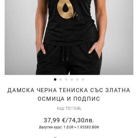
Преминете
ДАМСКА ЧЕРНА ТЕНИСКА СЪС ЗЛАТНА
към
ОСМИЦА И ПОДПИС
началото
Код
TS110-BL
на
галерия
37,99 €
/
74,30лв.
със
Валутен курс: 1 EUR = 1.95583 BGN
снимки