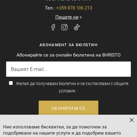
Тел.:
+359 878 106 213
Пишете ни
АБОНАМЕНТ ЗА БЮЛЕТИН
Абонирайте се за онлайн бюлетина на 8HRISTO
Желая да получавам бюлетин и се съгласявам с общите
условия.
АБОНИРАМ СЕ
За
Ние използваме бисквитки, за да помогнем за
Валутен курс: 1 EUR = 1.95583 BGN
подобряване на нашите услуги и да подобрим вашето