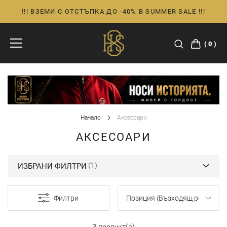
!!! ВЗЕМИ С ОТСТЪПКА ДО -40% В SUMMER SALE !!!
Прескачане
към
съдържанието
0
Начало
Аксесоари
АКСЕСОАРИ
ИЗБРАНИ ФИЛТРИ
Филтри
3 продукт(а)