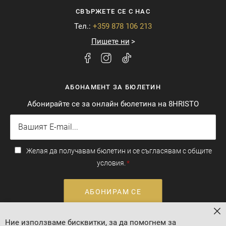
СВЪРЖЕТЕ СЕ С НАС
Тел.:
+359 878 106 213
Пишете ни
АБОНАМЕНТ ЗА БЮЛЕТИН
Абонирайте се за онлайн бюлетина на 8HRISTO
Желая да получавам бюлетин и се съгласявам с общите
условия.
АБОНИРАМ СЕ
За
Ние използваме бисквитки, за да помогнем за