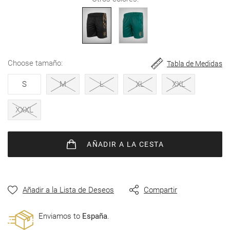
de
imágenes
choose tamaño
Tabla de Medidas
S
M
L
XL
XXL
XXXL
AÑADIR
A LA CESTA
Añadir a la Lista de Deseos
Compartir
Enviamos to
España
.