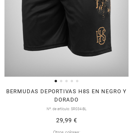
Saltar
BERMUDAS DEPORTIVAS H8S EN NEGRO Y
al
DORADO
comienzo
Nº. de artículo
SR034-BL
de
la
29,99 €
galería
Otros colores: